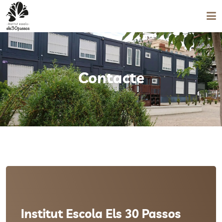
Institut-Escola
Serveis educatius
Contacte
Consell escolar
Documents del centre
l'AF
Contacte
Accés àrea privada
Institut Escola Els 30 Passos