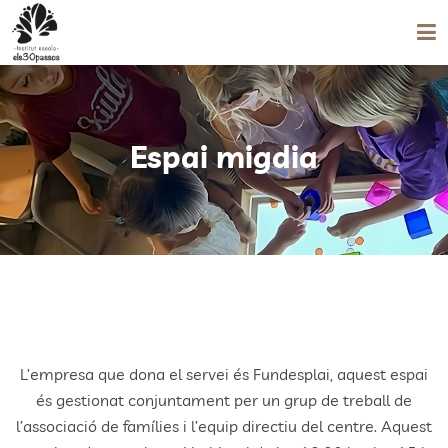
Institut-Escola
Serveis educatius
Espai migdia
Consell escolar
Documents del centre
l'AF
Contacte
L’empresa que dona el servei és Fundesplai, aquest espai
Accés àrea privada
és gestionat conjuntament per un grup de treball de
l’associació de famílies i l’equip directiu del centre. Aquest